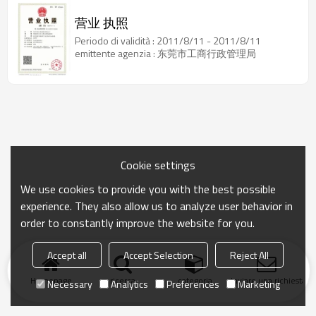
营业 执照
Periodo di validità : 2011/8/11 - 2011/8/11
emittente agenzia : 东莞市工商行政管理局
Cookie settings
We use cookies to provide you with the best possible
experience. They also allow us to analyze user behavior in
order to constantly improve the website for you.
Accept all
Accept Selection
Reject All
Homepage
ricerca
categoria
Inviare una richiesta
Necessary
Analytics
Preferences
Marketing