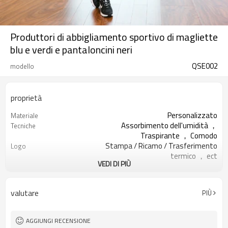
Produttori di abbigliamento sportivo di magliette
blu e verdi e pantaloncini neri
QSE002
modello
proprietà
Personalizzato
Materiale
Assorbimento dell'umidità ，
Tecniche
Traspirante ， Comodo
Stampa / Ricamo / Trasferimento
Logo
termico ， ect
VEDI DI PIÙ
Esecuzione di esercizi di yoga in
Occasione
palestra
XXS-XXXL o dimensioni
Taglia
valutare
PIÙ
personalizzate
Tutti i tipi di colore
Colore
Accolto
Etichetta e tag
AGGIUNGI RECENSIONE