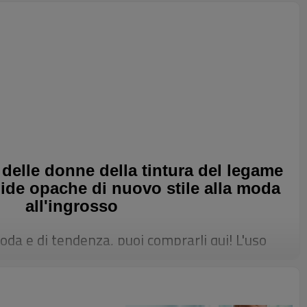
 delle donne della tintura del legame
ide opache di nuovo stile alla moda
all'ingrosso
moda e di tendenza, puoi comprarli qui! L'uso
 tie-dye art per cambiare la monotonia e
tradizionali, i colori sono luminosi e splendidi e
e. Il suo colore e la sua forma sono
llevamento dell'anca a quattro aghi, sei fili,