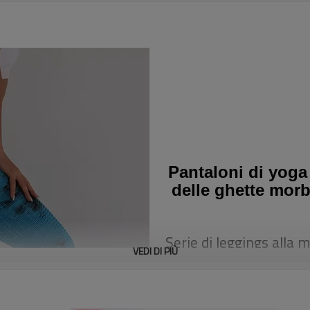
Pantaloni di yoga
delle ghette morb
Serie di leggings alla 
VEDI DI PIÙ
della nuova tecnologia
l'ottusità dei leggings 
la tendenza è essenzial
impeccabili. Linea di so