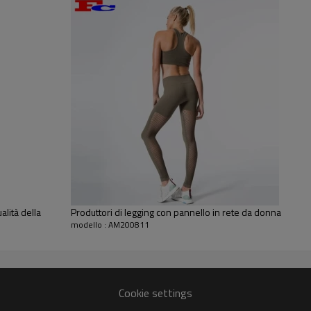
ampia, che evidenzia i g
l'addome da lesioni du
elasticità e morbidezza
Pantaloni da yoga da d
alità della
Produttori di legging con pannello in rete da donna
modello : AM200811
Cookie settings