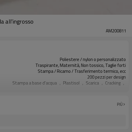
a all'ingrosso
AM200811
Poliestere / nylon o personalizzato
Traspirante, Maternità, Non tossico, Taglie forti
Stampa / Ricamo / Trasferimento termico, ecc
200 pezzi per design
Stampa a base d'acqua ， Plastisol ， Scarica ， Cracking ，
XXS-XXXL o personalizzato
Tutti i tipi di colore
Servizio OEM
PIÙ
Accolto