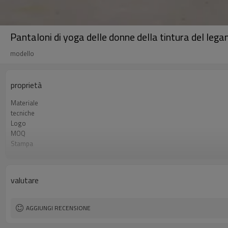
Pantaloni di yoga delle donne della tintura del leg
modello
proprietà
Materiale
tecniche
Logo
MOQ
Stampa
Taglia
Colore
Tipo di fornitura
valutare
Etichetta e tag
AGGIUNGI RECENSIONE