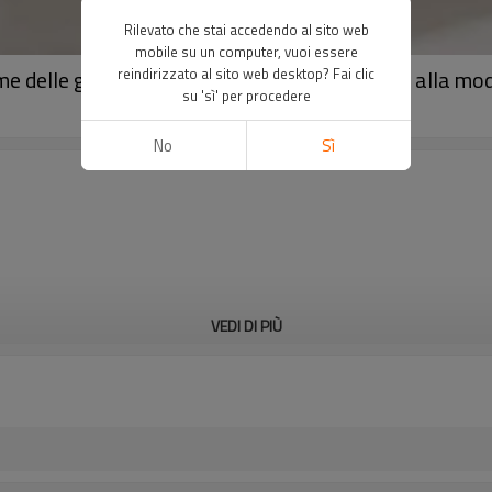
Rilevato che stai accedendo al sito web
mobile su un computer, vuoi essere
ame delle ghette morbide opache di nuovo stile alla mod
reindirizzato al sito web desktop? Fai clic
su 'sì' per procedere
No
Sì
VEDI DI PIÙ