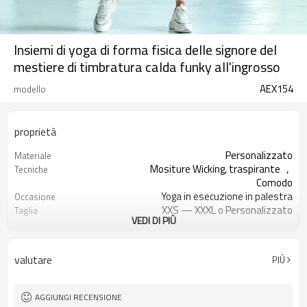
Insiemi di yoga di forma fisica delle signore del
mestiere di timbratura calda funky all'ingrosso
AEX154
modello
proprietà
Personalizzato
Materiale
Mositure Wicking, traspirante ，
Tecniche
Comodo
Yoga in esecuzione in palestra
Occasione
XXS — XXXL o Personalizzato
Taglia
VEDI DI PIÙ
Stampa / Ricamo / Trasferimento
Logo
termico, ecc
Tutti i tipi di colore
Colore
valutare
PIÙ
200 pezzi per disegno
MOQ
Accolto
Etichetta e tag
AGGIUNGI RECENSIONE