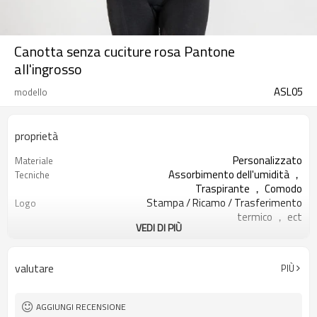
Canotta senza cuciture rosa Pantone
all'ingrosso
ASL05
modello
proprietà
Personalizzato
Materiale
Assorbimento dell'umidità ，
Tecniche
Traspirante ， Comodo
Stampa / Ricamo / Trasferimento
Logo
termico ， ect
VEDI DI PIÙ
Esecuzione di esercizi di yoga in
Occasione
palestra
XXS-XXXL o dimensioni
Taglia
valutare
PIÙ
personalizzate
Stampa logo personalizzata
Logo
Tutti i tipi di colore
Colore
AGGIUNGI RECENSIONE
Accolto
Etichetta e tag