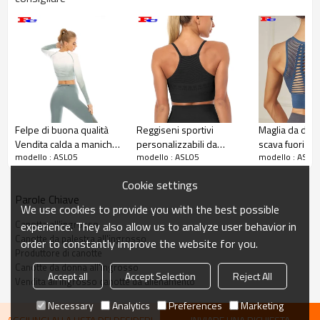
Canotta senza cuciture rosa Pantone
all'ingrosso
Canotta semplice ma non semplice esistenza
Felpe di buona qualità
Reggiseni sportivi
Maglia da don
Vendita calda a maniche
personalizzabili da
scava fuori Sp
Canotta all'ingrosso o personalizzata
modello : ASL05
modello : ASL05
modello : ASL0
lunghe senza giunte
donna con spalline
sexy senza cuc
all'ingrosso di gradiente
larghe e senza cuciture
traspirante
Cookie settings
Gilet rosa Pantone, un must per le fashioniste
Parole Chiave
del fitness. Produzione senza soluzione di
We use cookies to provide you with the best possible
continuità, linee morbide. Orlo confortevole,
Canotta all'ingrosso
experience. They also allow us to analyze user behavior in
design a tracolla incrociata sul retro, vicino alla
Canotte da palestra all'ingrosso
order to constantly improve the website for you.
Produttore di canotte
curva, che mostra un bellissimo retro. È
Canotte da donna all'ingrosso
morbido e ti dà un'esperienza confortevole
Accept all
Accept Selection
Reject All
Vendita all'ingrosso canotte da allenamento
come la nudità.
Necessary
Analytics
Preferences
Marketing