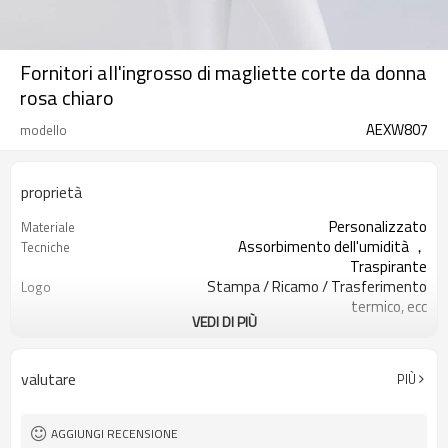
Fornitori all'ingrosso di magliette corte da donna
rosa chiaro
AEXW807
modello
proprietà
Personalizzato
Materiale
Assorbimento dell'umidità ，
Tecniche
Traspirante
Stampa / Ricamo / Trasferimento
Logo
termico, ecc
VEDI DI PIÙ
200 pezzi per disegno
MOQ
XXS-XXXL O personalizzato
Taglia
Tutti i tipi di colore
Colore
valutare
PIÙ
Personalizzato
Etichetta e tag
AGGIUNGI RECENSIONE