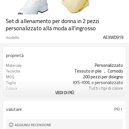
Set di allenamento per donna in 2 pezzi
personalizzato alla moda all'ingrosso
AEXW0919
modello
proprietà
Personalizzato
Materiale
Tessuto in pile ， Comodo
Tecniche
200 pezzi per disegno
MOQ
XXS-XXXL o personalizzato
Taglia
Tutti i tipi di colore
Colore
VEDI DI PIÙ
Accolto
Etichetta e tag
valutare
PIÙ
AGGIUNGI RECENSIONE