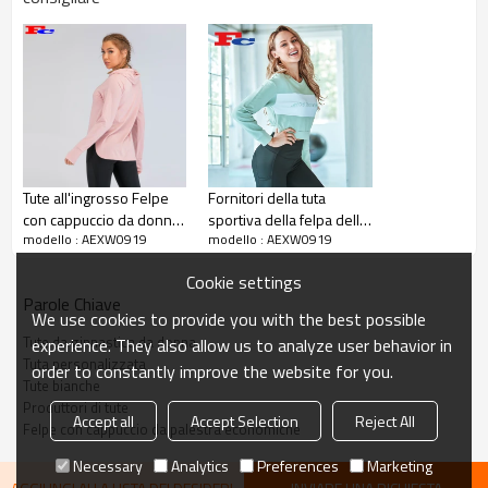
Set di allenamento per donna in 2 pezzi
personalizzato alla moda all'ingrosso
Per le donne che amano lo stile oversize,
questa serie è indispensabile nel guardaroba del
Tute all'ingrosso Felpe
Fornitori della tuta
fitness.
con cappuccio da donna
sportiva della felpa delle
La versione ampia in tinta unita combinata con
modello : AEXW0919
modello : AEXW0919
in cotone con stampa
nuove donne
una silhouette liscia crea uno spazio libero per
serigrafica
allungare il corpo. La texture è morbida e
Cookie settings
personalizzata
delicata, calda e confortevole. I pantaloni sono
Parole Chiave
progettati con corda elastica, regolazione
We use cookies to provide you with the best possible
comoda, fodera in pile, migliorano l'esperienza
Tute da ginnastica da donna
experience. They also allow us to analyze user behavior in
di utilizzo autunnale e invernale.
Tuta personalizzata
order to constantly improve the website for you.
Tute bianche
Tute da allenamento da donna all'ingrosso o
Produttori di tute
personalizzate
Accept all
Accept Selection
Reject All
Felpe con cappuccio da palestra economiche
Necessary
Analytics
Preferences
Marketing