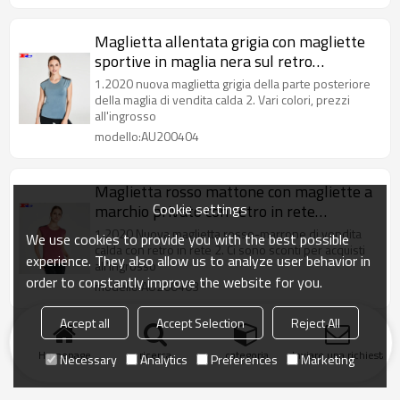
Maglietta allentata grigia con magliette
sportive in maglia nera sul retro
all'ingrosso
1.2020 nuova maglietta grigia della parte posteriore
della maglia di vendita calda 2. Vari colori, prezzi
all'ingrosso
modello:AU200404
Maglietta rosso mattone con magliette a
Cookie settings
marchio privato con retro in rete
all'ingrosso
1.2020 Nuova maglietta rosso-marrone di vendita
We use cookies to provide you with the best possible
calda con retro in rete 2. Ci sono sconti per acquisti
experience. They also allow us to analyze user behavior in
all'ingrosso
order to constantly improve the website for you.
modello:AU200403
Accept all
Accept Selection
Reject All
Homepage
ricerca
categoria
Inviare una richiesta
Necessary
Analytics
Preferences
Marketing