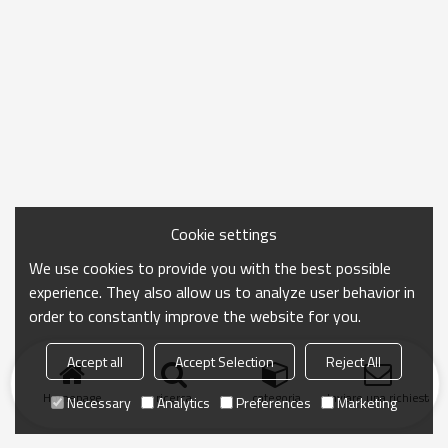
Cookie settings
We use cookies to provide you with the best possible
experience. They also allow us to analyze user behavior in
order to constantly improve the website for you.
Accept all
Accept Selection
Reject All
Homepage
ricerca
categoria
Inviare una richiesta
Necessary
Analytics
Preferences
Marketing